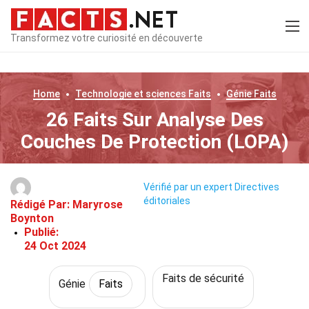
Transformez votre curiosité en découverte
Home
Technologie et sciences
Faits
Génie
Faits
26 Faits Sur Analyse Des
Couches De Protection (LOPA)
Vérifié par un expert
Directives
éditoriales
Rédigé Par:
Maryrose
Boynton
Publié:
24 Oct 2024
Faits de sécurité
Génie
Faits