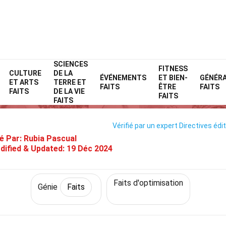
SCIENCES
Home
Technologie et sciences
Faits
FITNESS
Génie
Faits
CULTURE
DE LA
ÉVÉNEMENTS
ET BIEN-
GÉNÉR
ET ARTS
TERRE ET
 Faits Sur Plan D’expériences (
FAITS
ÊTRE
FAITS
FAITS
DE LA VIE
FAITS
FAITS
Vérifié par un expert
Directives édit
é Par:
Rubia Pascual
dified & Updated:
19 Déc 2024
Faits d'optimisation
Génie
Faits