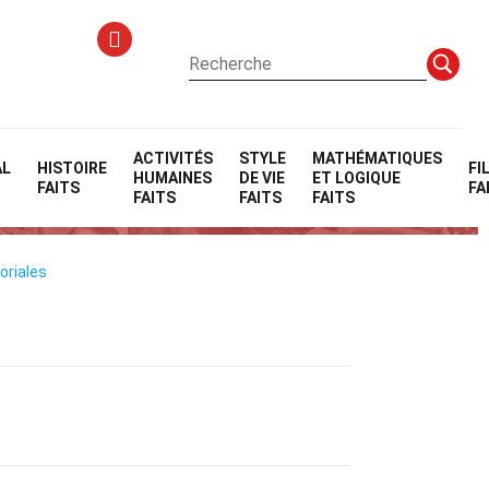
ACTIVITÉS
STYLE
MATHÉMATIQUES
AL
HISTOIRE
FI
HUMAINES
DE VIE
ET LOGIQUE
DOE)
FAITS
FA
FAITS
FAITS
FAITS
oriales