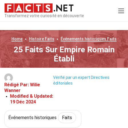
Transformez votre curiosité en découverte
Home
Histoire
Faits
Événements historiques
Faits
25 Faits Sur Empire Romain
Établi
Vérifié par un expert
Directives
éditoriales
Rédigé Par:
Wilie
Wanner
Modified & Updated:
19 Déc 2024
Événements historiques
Faits