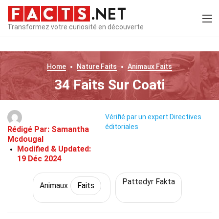
Transformez votre curiosité en découverte
Home
Nature
Faits
Animaux
Faits
34 Faits Sur Coati
Vérifié par un expert
Directives
éditoriales
Rédigé Par:
Samantha
Mcdougal
Modified & Updated:
19 Déc 2024
Pattedyr Fakta
Animaux
Faits