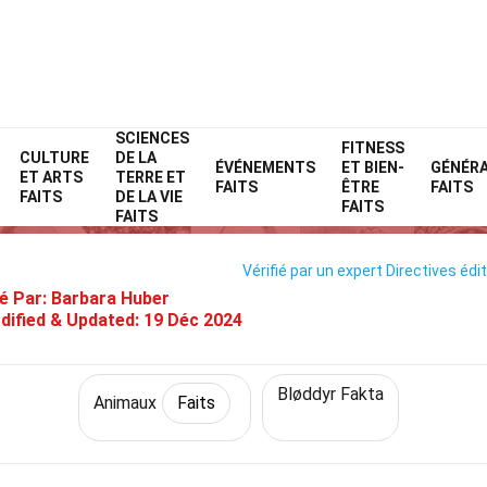
SCIENCES
Home
Nature
Faits
Animaux
FITNESS
Faits
CULTURE
DE LA
ÉVÉNEMENTS
ET BIEN-
GÉNÉR
ET ARTS
TERRE ET
34 Faits Sur Nudibranche
FAITS
ÊTRE
FAITS
FAITS
DE LA VIE
FAITS
FAITS
Vérifié par un expert
Directives édit
é Par:
Barbara Huber
dified & Updated:
19 Déc 2024
Bløddyr Fakta
Animaux
Faits