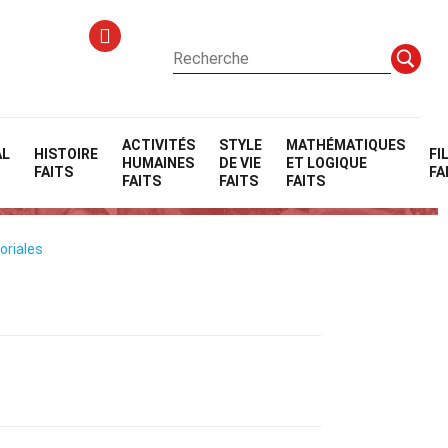
ACTIVITÉS
STYLE
MATHÉMATIQUES
AL
HISTOIRE
FI
HUMAINES
DE VIE
ET LOGIQUE
FAITS
FA
FAITS
FAITS
FAITS
oriales