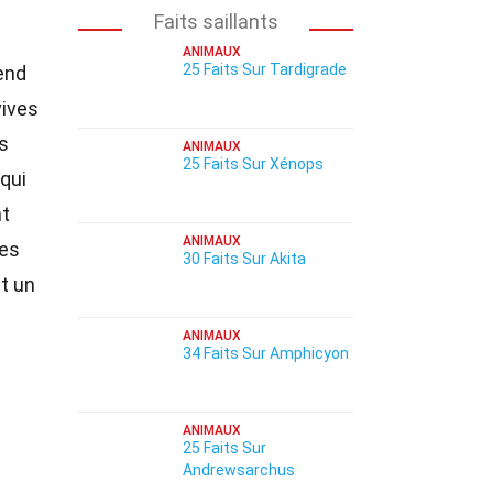
Faits saillants
ANIMAUX
25 Faits Sur Tardigrade
end
vives
es
ANIMAUX
25 Faits Sur Xénops
 qui
t
ANIMAUX
ues
30 Faits Sur Akita
nt un
ANIMAUX
34 Faits Sur Amphicyon
ANIMAUX
25 Faits Sur
Andrewsarchus