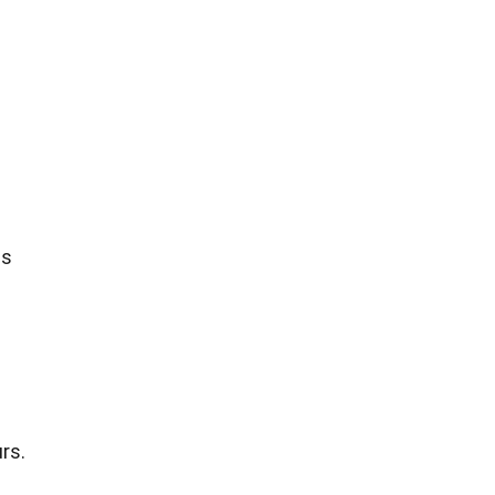
es
rs.