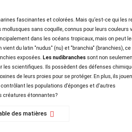
rines fascinantes et colorées. Mais qu'est-ce qui les r
 mollusques sans coquille, connus pour leurs couleurs 
principalement dans les océans tropicaux, mais on peut l
vient du latin "nudus" (nu) et "branchia" (branchies), ce
branchies exposées.
Les nudibranches
sont non seulemen
r les scientifiques. Ils possèdent des défenses chimiq
ines de leurs proies pour se protéger. En plus, ils joue
 contrôlant les populations d'éponges et d'autres
ces créatures étonnantes?
able des matières