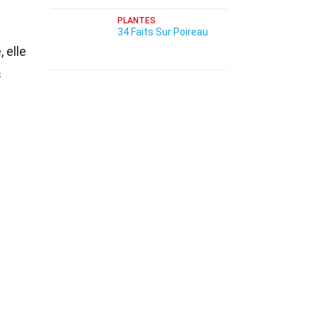
PLANTES
34 Faits Sur Poireau
 elle
s