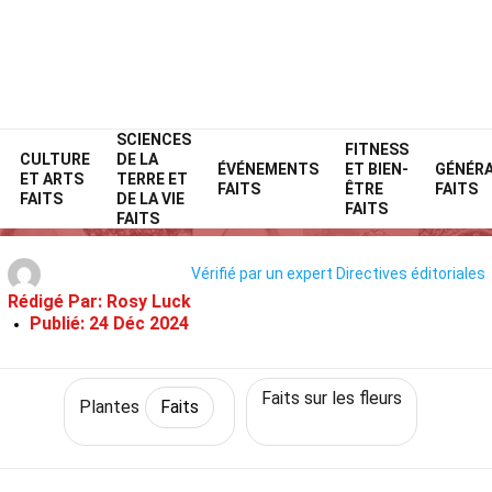
SCIENCES
Home
Nature
Faits
Plantes
FITNESS
Faits
CULTURE
DE LA
ÉVÉNEMENTS
ET BIEN-
GÉNÉR
ET ARTS
TERRE ET
29 Faits Sur Cérinthe
FAITS
ÊTRE
FAITS
FAITS
DE LA VIE
FAITS
FAITS
Vérifié par un expert
Directives éditoriales
Rédigé Par:
Rosy Luck
Publié:
24 Déc 2024
Faits sur les fleurs
Plantes
Faits