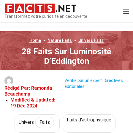
Transformez votre curiosité en découverte
Home
Nature
Faits
Univers
Faits
28 Faits Sur Luminosité
D’Eddington
Vérifié par un expert
Directives
éditoriales
Rédigé Par:
Ramonda
Beauchamp
Modified & Updated:
19 Déc 2024
Faits d'astrophysique
Univers
Faits