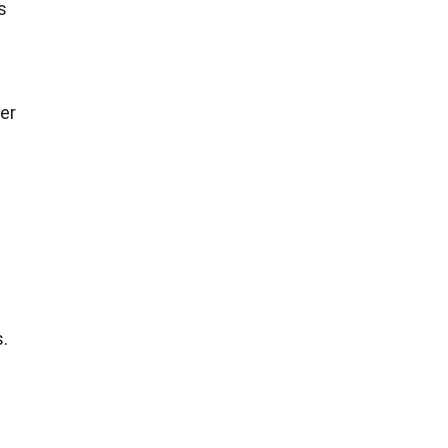
s
er
s.