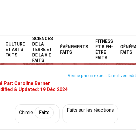
SCIENCES
Home
Science
Faits
Chimie
FITNESS
Faits
CULTURE
DE LA
ÉVÉNEMENTS
ET BIEN-
GÉNÉR
ET ARTS
TERRE ET
26 Faits Sur Hydrolyse
FAITS
ÊTRE
FAITS
FAITS
DE LA VIE
FAITS
FAITS
Vérifié par un expert
Directives édit
é Par:
Caroline Berner
dified & Updated:
19 Déc 2024
Faits sur les réactions
Chimie
Faits