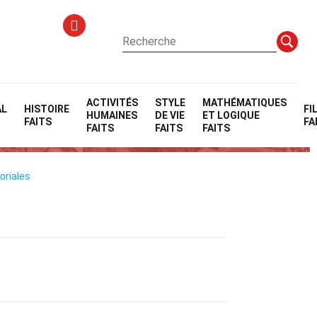
ACTIVITÉS
STYLE
MATHÉMATIQUES
AL
HISTOIRE
FI
HUMAINES
DE VIE
ET LOGIQUE
FAITS
FA
FAITS
FAITS
FAITS
oriales