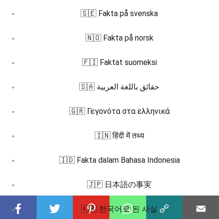
🇸🇪 Fakta på svenska
🇳🇴 Fakta på norsk
🇫🇮 Faktat suomeksi
🇸🇦 حقائق باللغة العربية
🇬🇷 Γεγονότα στα ελληνικά
🇮🇳 हिंदी में तथ्य
🇮🇩 Fakta dalam Bahasa Indonesia
🇯🇵 日本語の事実
🇰🇷 한국어로 된 사실