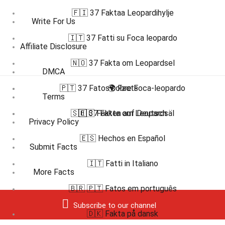
🇫🇮 37 Faktaa Leopardihylje
Write For Us
🇮🇹 37 Fatti su Foca leopardo
Affiliate Disclosure
🇳🇴 37 Fakta om Leopardsel
DMCA
🇵🇹 37 Fatos sobre Foca-leopardo
🌍 Facts
Terms
🇸🇪 37 Fakta om Leopardsäl
🇩🇪 Fakten auf Deutsch
Privacy Policy
🇪🇸 Hechos en Español
Submit Facts
🇮🇹 Fatti in Italiano
More Facts
🇧🇷 🇵🇹 Fatos em português
Subscribe to our channel
🇩🇰 Fakta på dansk